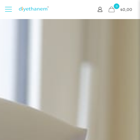
0
₺0,00